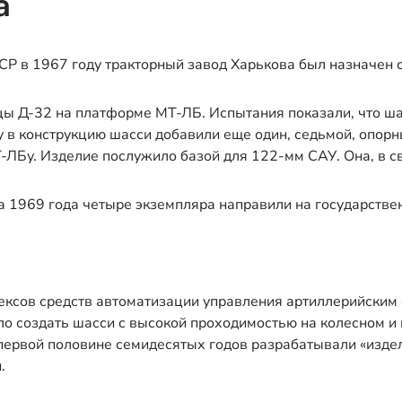
а
Р в 1967 году тракторный завод Харькова был назначен
ы Д-32 на платформе МТ-ЛБ. Испытания показали, что ша
у в конструкцию шасси добавили еще один, седьмой, опор
ЛБу. Изделие послужило базой для 122-мм САУ. Она, в св
та 1969 года четыре экземпляра направили на государстве
лексов средств автоматизации управления артиллерийски
о создать шасси с высокой проходимостью на колесном и г
ервой половине семидесятых годов разрабатывали «издели
.