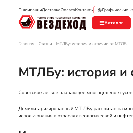
Графические к
О компании
Доставка
Оплата
Контакты
Каталог
Главная
—
Статьи
—
МТЛБу: история и отличие от МТЛБ
МТЛБу: история и
Советское легкое плавающее многоцелевое гусени
Демилитаризированный МТ-ЛБу рассчитан на монта
использования в отраслях геологической и нефте