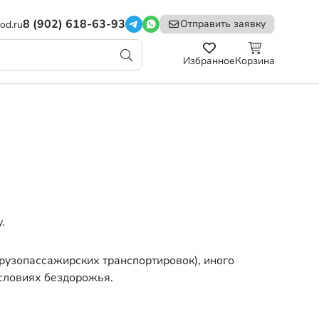
8 (902) 618-63-93
Отправить заявку
od.ru
Избранное
Корзина
.
рузопассажирских транспортировок), иного
условиях бездорожья.