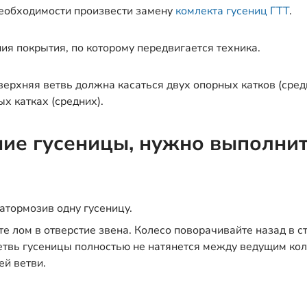
необходимости произвести замену
комлекта гусениц ГТТ
.
ия покрытия, по которому передвигается техника.
верхняя ветвь должна касаться двух опорных катков (сред
ых катках (средних).
ие гусеницы, нужно выполни
затормозив одну гусеницу.
е лом в отверстие звена. Колесо поворачивайте назад в с
ветвь гусеницы полностью не натянется между ведущим ко
й ветви.