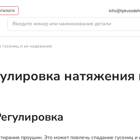
аталоги
info@tpkvezdeh
я гусениц и их надевание
гулировка натяжения 
Регулировка
стирания проушин. Это может повлечь спадание гусениц и