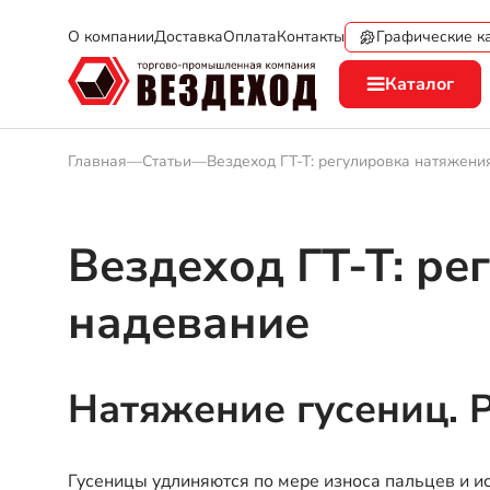
Графические к
О компании
Доставка
Оплата
Контакты
Каталог
Главная
—
Статьи
—
Вездеход ГТ-Т: регулировка натяжени
Вездеход ГТ-Т: ре
надевание
Натяжение гусениц. 
Гусеницы удлиняются по мере износа пальцев и и