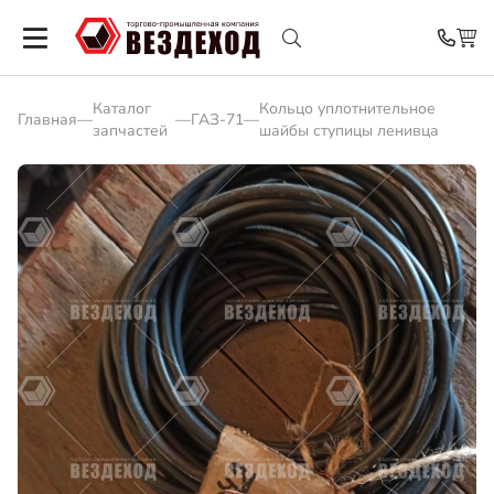
Каталог
Кольцо уплотнительное
Главная
—
—
ГАЗ-71
—
запчастей
шайбы ступицы ленивца