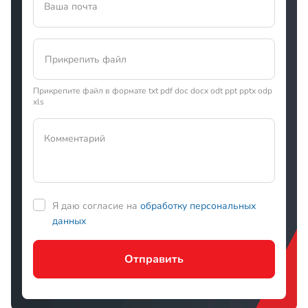
Ваша почта
Прикрепить файл
Прикрепите файл в формате txt pdf doc docx odt ppt pptx odp
xls
Я даю согласие на
обработку персональных
Комментарий
данных
Отправить