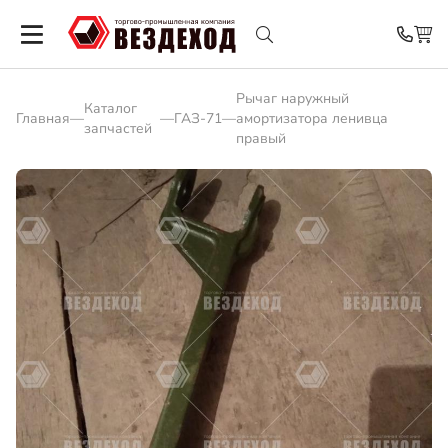
Рычаг наружный
Каталог
Главная
—
—
ГАЗ-71
—
амортизатора ленивца
запчастей
правый