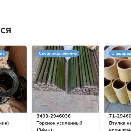
ся
ие
Спецпредложение
Спецпре
3403-2946036
71-29460
ник)
Торсион усиленный
Втулка н
(34мм)
кронштей