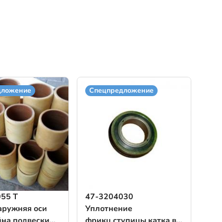
дложение
Спецпредложение
55 Т
47-3204030
аружняя оси
Уплотнение
на подвески
фрикц.ступицы катка в