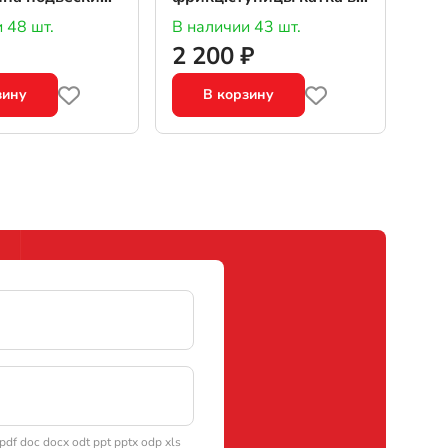
кстолит)
сб
 48 шт.
В наличии 43 шт.
2 200 ₽
зину
В корзину
df doc docx odt ppt pptx odp xls
аботку персональных данных