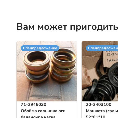
Вам может пригодить
Спецпредложение
Спецпредложен
71-2946030
20-2403100
Обойма сальника оси
Манжета (саль
балансира катка
52*81*10