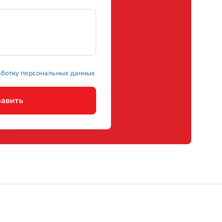
авить
онтакты
-902-618-63-93