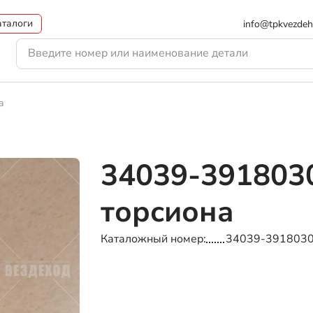
аталоги
info@tpkvezdeh
а
34039-391803
торсиона
Каталожный номер
34039-391803