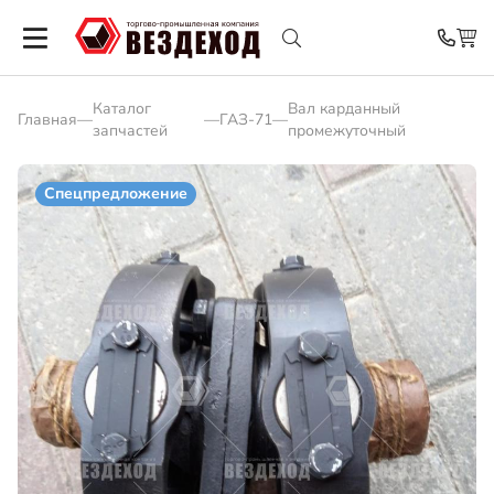
Каталог
Вал карданный
Главная
—
—
ГАЗ-71
—
запчастей
промежуточный
Спецпредложение