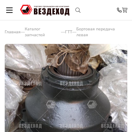
Каталог
Бортовая передача
Главная
—
—
ГТТ
—
запчастей
левая