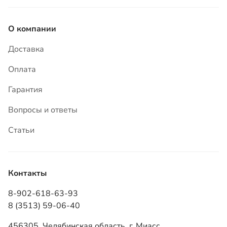
Гарантия
Вопросы и ответы
Статьи
Контакты
8-902-618-63-93
8 (3513) 59-06-40
456305, Челябинская область, г. Миасс,
ул. Зашкольная, 5Б
info@tpkvezdehod.ru
Режим работы: ПН–ПТ 9:00–18:00 (часовая зона
мск +2)