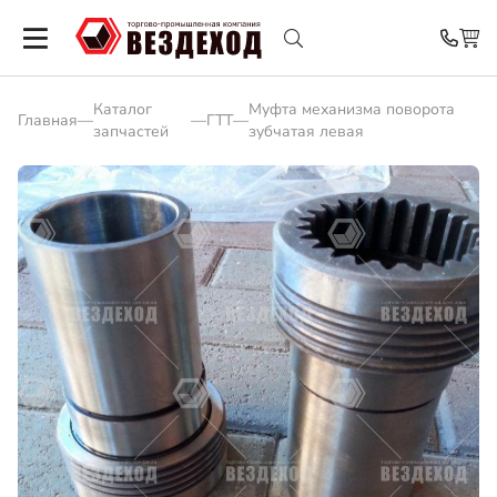
Каталог
Муфта механизма поворота
Главная
—
—
ГТТ
—
запчастей
зубчатая левая