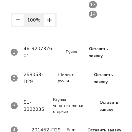
13
14
100
%
46-9207376-
Оставить
1
Ручка
01
заявку
258053-
Оставить
Шплинт
2
ручки
П29
заявку
Втулка
51-
Оставить
3
уплотнительная
3802035
заявку
стержня
4
201452-П29
Болт
Оставить заявку