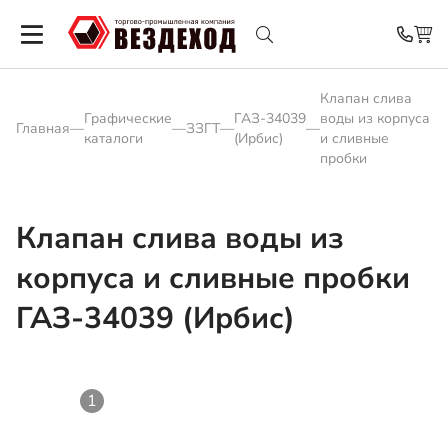
Клапан слива
Графические
ГАЗ-34039
воды из корпуса
Главная
—
—
ЗЗГТ
—
—
каталоги
(Ирбис)
и сливные
пробки
Клапан слива воды из
корпуса и сливные пробки
ГАЗ-34039 (Ирбис)
1