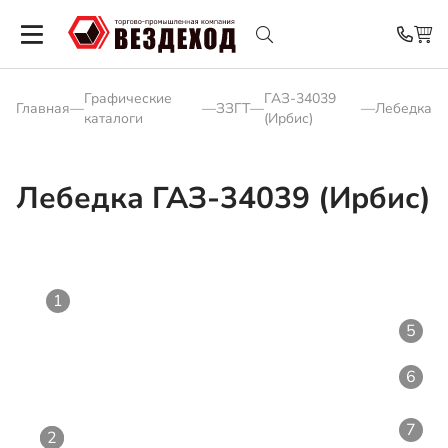
Графические
ГАЗ-34039
Главная
—
—
ЗЗГТ
—
—
Лебедка
каталоги
(Ирбис)
Лебедка ГАЗ-34039 (Ирбис)
1
5
6
7
2
2