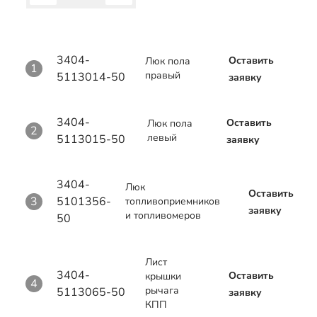
3404-
Оставить
Люк пола
1
правый
5113014-50
заявку
3404-
Оставить
Люк пола
2
левый
5113015-50
заявку
3404-
Люк
Оставить
3
5101356-
топливоприемников
заявку
и топливомеров
50
Лист
3404-
Оставить
крышки
4
рычага
5113065-50
заявку
КПП