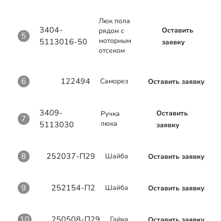
Люк пола
3404-
Оставить
рядом с
5
моторным
5113016-50
заявку
отсеком
6
122494
Саморез
Оставить заявку
3409-
Оставить
Ручка
7
люка
5113030
заявку
8
252037-П29
Шайба
Оставить заявку
9
252154-П2
Шайба
Оставить заявку
10
250508-П29
Гайка
Оставить заявку