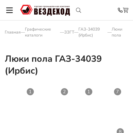
Графические
ГАЗ-34039
Люки
Главная
—
—
ЗЗГТ
—
—
каталоги
(Ирбис)
пола
Люки пола ГАЗ-34039
(Ирбис)
1
2
1
7
8