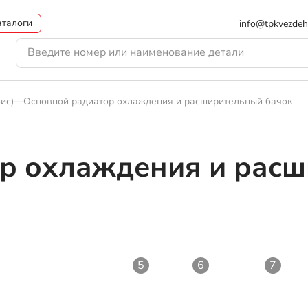
аталоги
info@tpkvezdeh
ис)
—
Основной радиатор охлаждения и расширительный бачок
р охлаждения и расш
)
5
6
7