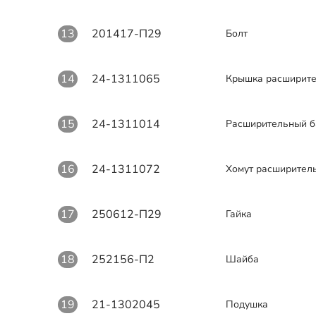
13
201417-П29
Болт
14
24-1311065
Крышка расширите
15
24-1311014
Расширительный б
16
24-1311072
Хомут расширител
17
250612-П29
Гайка
18
252156-П2
Шайба
19
21-1302045
Подушка