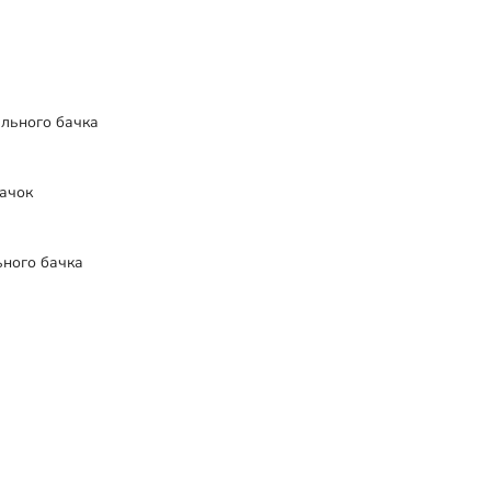
льного бачка
ачок
ьного бачка