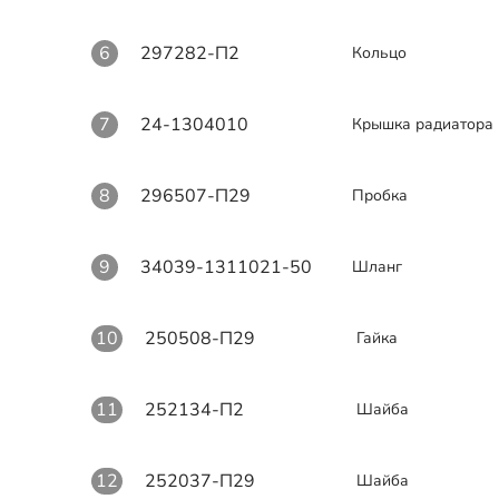
6
297282-П2
Кольцо
7
24-1304010
Крышка радиатора
8
296507-П29
Пробка
9
34039-1311021-50
Шланг
10
250508-П29
Гайка
11
252134-П2
Шайба
12
252037-П29
Шайба