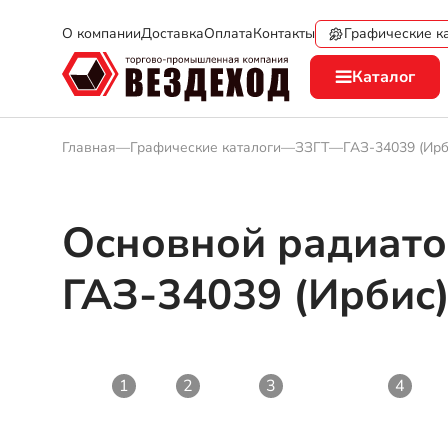
Графические к
О компании
Доставка
Оплата
Контакты
Каталог
Главная
—
Графические каталоги
—
ЗЗГТ
—
ГАЗ-34039 (Ирб
Основной радиато
ГАЗ-34039 (Ирбис
1
2
3
4