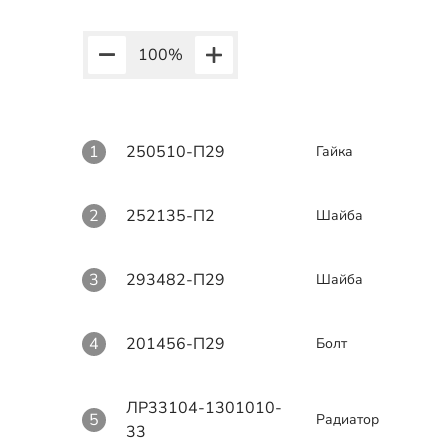
100
%
1
250510-П29
Гайка
2
252135-П2
Шайба
3
293482-П29
Шайба
4
201456-П29
Болт
ЛР33104-1301010-
5
Радиатор
33