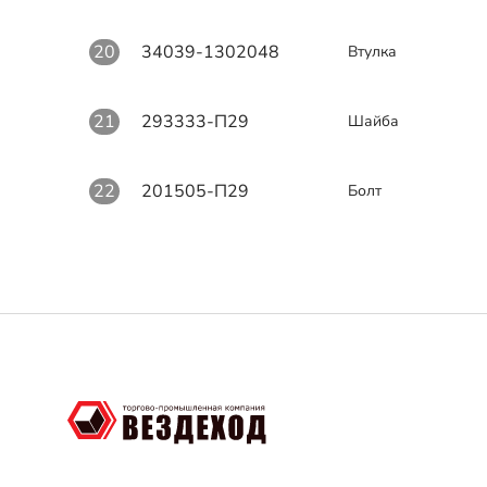
20
34039-1302048
Втулка
21
293333-П29
Шайба
22
201505-П29
Болт