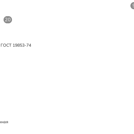
20
20
р ГОСТ 19853-74
чная