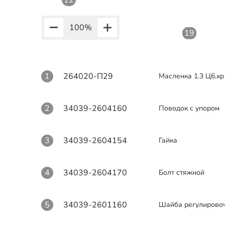
12
11
11
11
11
100
%
19
19
19
19
19
1
264020-П29
Масленка 1.3 Ц6.х
2
34039-2604160
Поводок с упором
3
34039-2604154
Гайка
4
34039-2604170
Болт стяжной
5
34039-2601160
Шайба регулирово