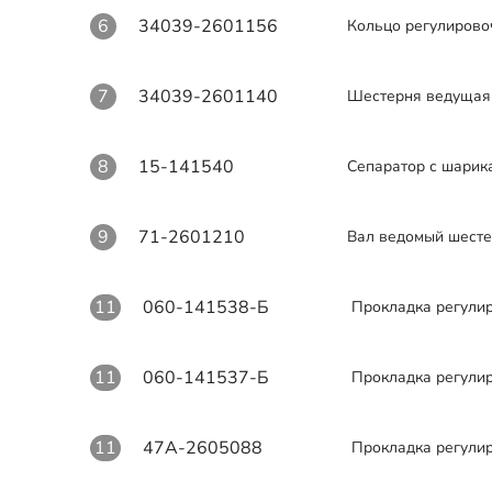
6
34039-2601156
Кольцо регулирово
7
34039-2601140
Шестерня ведущая
8
15-141540
Сепаратор с шарик
9
71-2601210
Вал ведомый шесте
11
060-141538-Б
Прокладка регули
11
060-141537-Б
Прокладка регули
11
47А-2605088
Прокладка регули