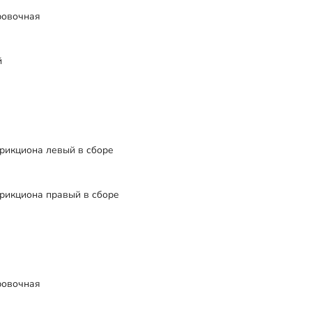
ровочная
й
рикциона левый в сборе
рикциона правый в сборе
ровочная