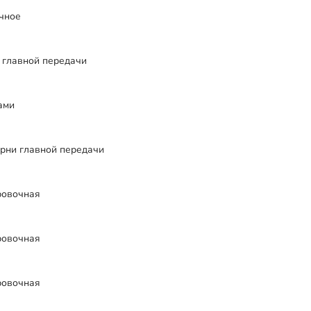
чное
 главной передачи
ами
рни главной передачи
ровочная
ровочная
ровочная