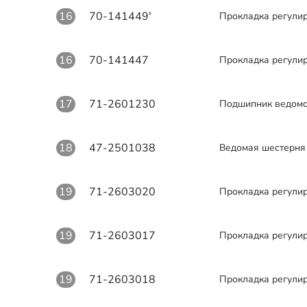
16
70-141449'
Прокладка регули
16
70-141447
Прокладка регули
17
71-2601230
Подшипник ведомо
18
47-2501038
Ведомая шестерня
19
71-2603020
Прокладка регули
19
71-2603017
Прокладка регули
19
71-2603018
Прокладка регули