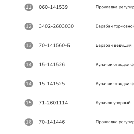
11
060-141539
Прокладка регули
12
3402-2603030
Барабан тормозно
13
70-141560-Б
Барабан ведущий
14
15-141526
Кулачок отводки ф
14
15-141525
Кулачок отводки ф
15
71-2601114
Кулачок упорный
16
70-141446
Прокладка регули