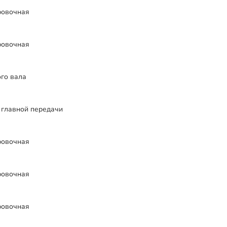
ровочная
ровочная
го вала
 главной передачи
ровочная
ровочная
ровочная