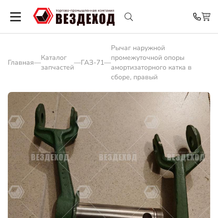
Рычаг наружной
Каталог
промежуточной опоры
Главная
—
—
ГАЗ-71
—
запчастей
амортизаторного катка в
сборе, правый