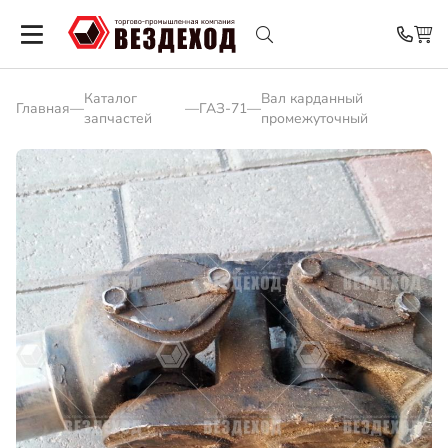
Каталог
Вал карданный
Главная
—
—
ГАЗ-71
—
запчастей
промежуточный