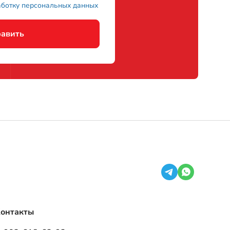
онтакты
-902-618-63-93
 (3513) 59-06-40
56305, Челябинская область, г. Миасс,
л. Зашкольная, 5Б
nfo@tpkvezdehod.ru