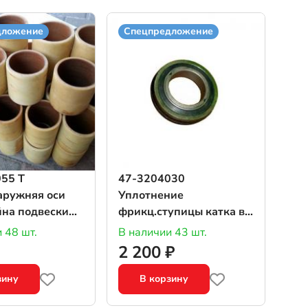
дложение
Спецпредложение
55 Т
47-3204030
аружняя оси
Уплотнение
на подвески
фрикц.ступицы катка в
кстолит)
сб
 48 шт.
В наличии 43 шт.
2 200 ₽
зину
В корзину