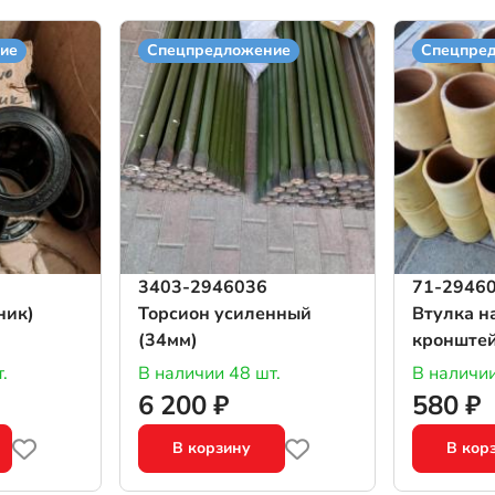
ие
Спецпредложение
Спецпре
3403-2946036
71-29460
ник)
Торсион усиленный
Втулка н
(34мм)
кронштей
катка (те
.
В наличии 48 шт.
В наличии
6 200 ₽
580 ₽
В корзину
В кор