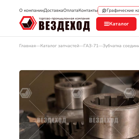
Графические к
О компании
Доставка
Оплата
Контакты
Каталог
Главная
—
Каталог запчастей
—
ГАЗ-71
—
Зубчатка соедин