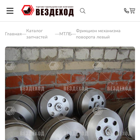
Каталог
Фрикцион механизма
Главная
—
—
МТЛБ
—
запчастей
поворота левый