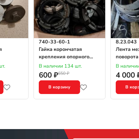
740-33-60-1
8.23.043
я
Гайка корончатая
Лента ме
крепления опорного
поворота
катка
шт.
В наличии 134 шт.
В наличии
600 ₽
4 000 
650 ₽
В корзину
В кор