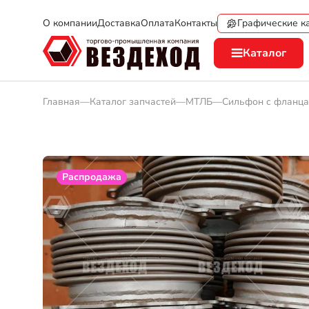
Графические к
О компании
Доставка
Оплата
Контакты
Каталог
Главная
—
Каталог запчастей
—
МТЛБ
—
Сильфон с фланц
Распродажа