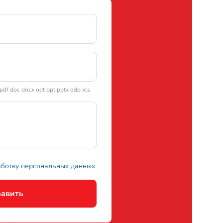
df doc docx odt ppt pptx odp xls
аботку персональных данных
авить