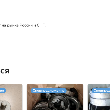
т на рынке России и СНГ.
ся
ие
Спецпредложение
Спецпре