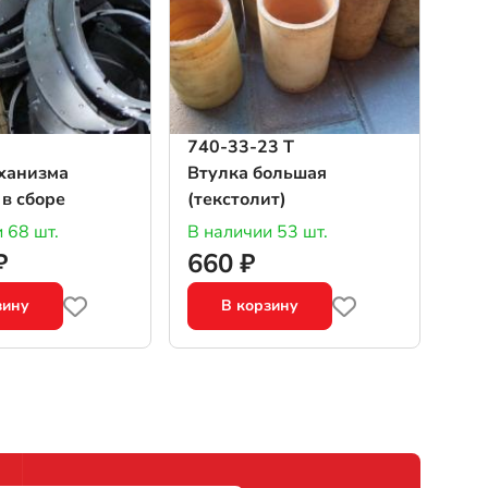
740-33-23 Т
ханизма
Втулка большая
 в сборе
(текстолит)
 68 шт.
В наличии 53 шт.
₽
660 ₽
зину
В корзину