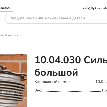
аталоги
info@tpkvezdeh
ами большой
10.04.030
Силь
большой
Каталожный номер
10.04
Вес
1.6