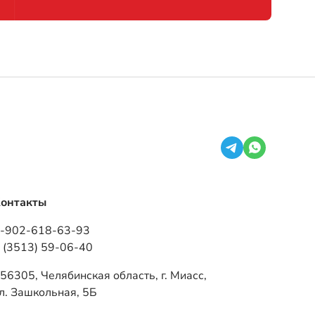
онтакты
-902-618-63-93
 (3513) 59-06-40
56305, Челябинская область, г. Миасс,
л. Зашкольная, 5Б
nfo@tpkvezdehod.ru
ежим работы: ПН–ПТ 9:00–18:00 (часовая зона
ск +2)