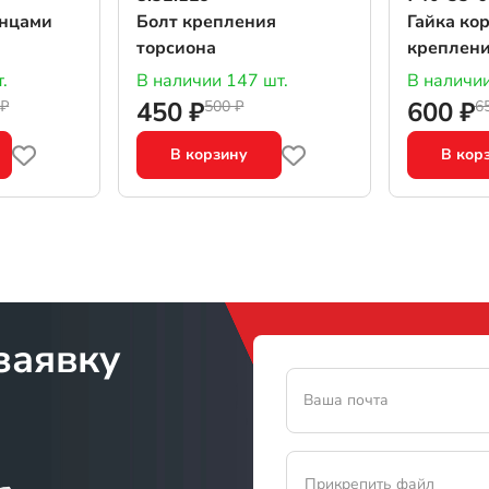
анцами
Болт крепления
Гайка ко
торсиона
креплени
катка
.
В наличии 147 шт.
В наличии
450 ₽
600 ₽
 ₽
500 ₽
6
В корзину
В кор
заявку
Ваша почта
Прикрепить файл
Прикрепите файл в формате txt p