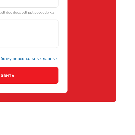
аботку персональных данных
авить
онтакты