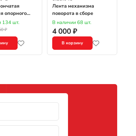
рончатая
Лента механизма
я опорного
поворота в сборе
 134 шт.
В наличии 68 шт.
4 000 ₽
50 ₽
зину
В корзину
df doc docx odt ppt pptx odp xls