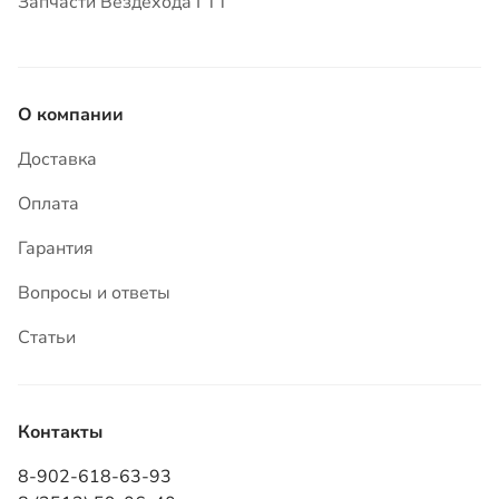
Оплата
Гарантия
Вопросы и ответы
Статьи
Контакты
8-902-618-63-93
8 (3513) 59-06-40
456305, Челябинская область, г. Миасс,
ул. Зашкольная, 5Б
info@tpkvezdehod.ru
Режим работы: ПН–ПТ 9:00–18:00 (часовая зона