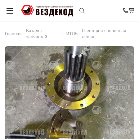
Каталог
Шестерня солнечная
Главная
—
—
МТЛБ
—
запчастей
левая