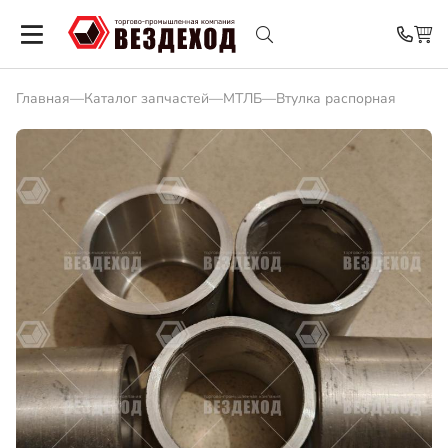
Главная
—
Каталог запчастей
—
МТЛБ
—
Втулка распорная